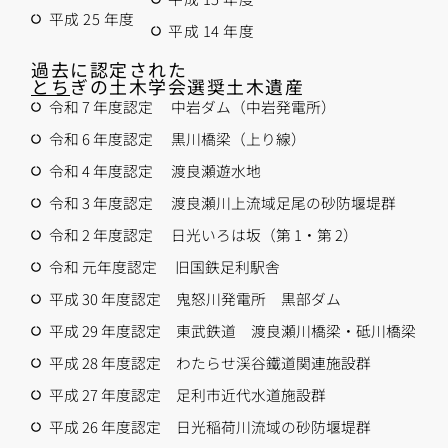
平成 25 年度
平成 14 年度
過去に認定された
とちぎの土木学会選奨土木遺産
令和 7 年度認定 中岩ダム（中岩発電所）
令和 6 年度認定 黒川橋梁（上り線）
令和 4 年度認定 渡良瀬遊水地
令和 3 年度認定 渡良瀬川上流域足尾の砂防堰堤群
令和 2 年度認定 日光いろは坂（第 1・第 2）
令和 元年度認定 旧国鉄足利駅舎
平成 30 年度認定 鬼怒川発電所 黒部ダム
平成 29 年度認定 東武鉄道 渡良瀬川橋梁・砥川橋梁
平成 28 年度認定 わたらせ渓谷鐵道関連施設群
平成 27 年度認定 足利市近代水道施設群
平成 26 年度認定 日光稲荷川流域の砂防堰堤群