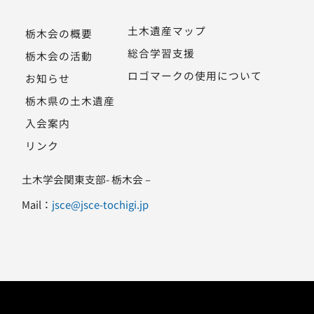
土木遺産マップ
栃木会の概要
総合学習支援
栃木会の活動
ロゴマークの使用について
お知らせ
栃木県の土木遺産
入会案内
リンク
土木学会関東支部- 栃木会 –
Mail：
jsce@jsce-tochigi.jp