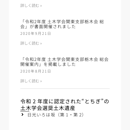
詳しく読む »
「令和2年度 土木学会関東支部栃木会 総
会」が書面開催されました
2020年9月21日
詳しく読む »
「令和2年度 土木学会関東支部栃木会 総会
開催案内」を掲載しました
2020年8月21日
詳しく読む »
令和 2 年度に認定された“とちぎ”の
土木学会選奨土木遺産
日光いろは坂（第 1・第 2）