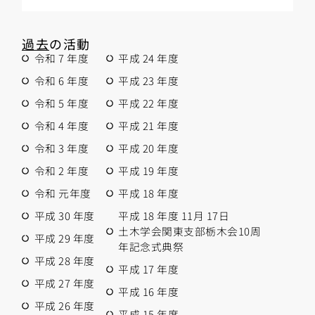
過去の活動
令和 7 年度
平成 24 年度
令和 6 年度
平成 23 年度
令和 5 年度
平成 22 年度
令和 4 年度
平成 21 年度
令和 3 年度
平成 20 年度
令和 2 年度
平成 19 年度
令和 元年度
平成 18 年度
平成 30 年度
平成 18 年度 11月 17日
土木学会関東支部栃木会10周
平成 29 年度
年記念式典祭
平成 28 年度
平成 17 年度
平成 27 年度
平成 16 年度
平成 26 年度
平成 15 年度