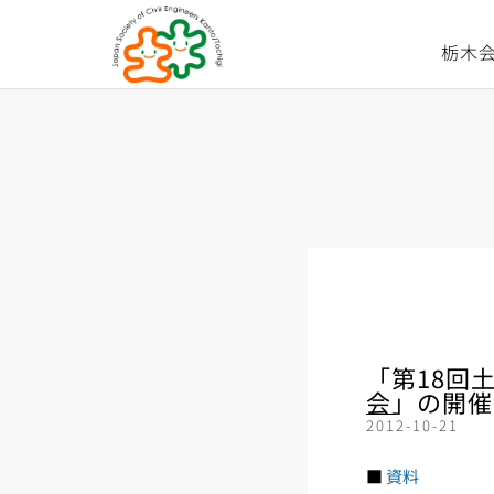
栃木
「第18回
会」の開催
2012-10-21
■
資料