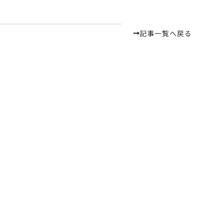
記事一覧へ戻る